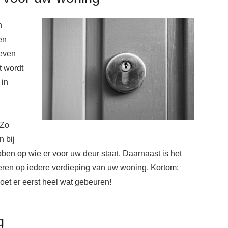
n
en
 even
t wordt
in
 Zo
n bij
ben op wie er voor uw deur staat. Daarnaast is het
leren op iedere verdieping van uw woning. Kortom:
oet er eerst heel wat gebeuren!
g