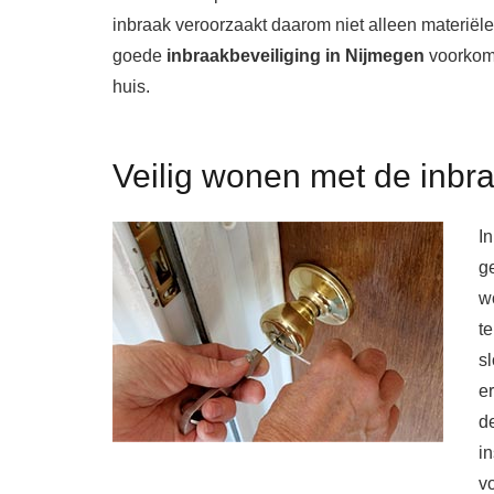
inbraak veroorzaakt daarom niet alleen materiël
goede
inbraakbeveiliging in Nijmegen
voorkomt
huis.
Veilig wonen met de inbr
In
g
w
te
sl
er
d
i
v