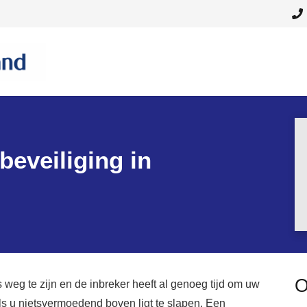
eveiliging in
O
 weg te zijn en de inbreker heeft al genoeg tijd om uw
ls u nietsvermoedend boven ligt te slapen. Een