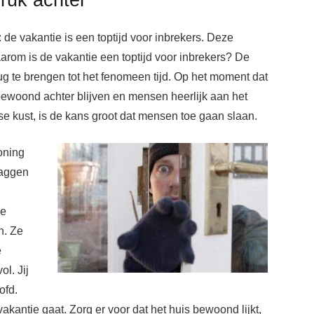
e: de vakantie is een toptijd voor inbrekers. Deze
arom is de vakantie een toptijd voor inbrekers? De
rug te brengen tot het fenomeen tijd. Op het moment dat
bewoond achter blijven en mensen heerlijk aan het
se kust, is de kans groot dat mensen toe gaan slaan.
oning
raggen
de
n. Ze
e
l. Jij
ofd.
kantie gaat. Zorg er voor dat het huis bewoond lijkt,