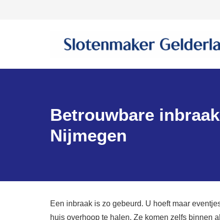
Betrouwbare inbraakb
Nijmegen
Een inbraak is zo gebeurd. U hoeft maar eventjes
huis overhoop te halen. Ze komen zelfs binnen a