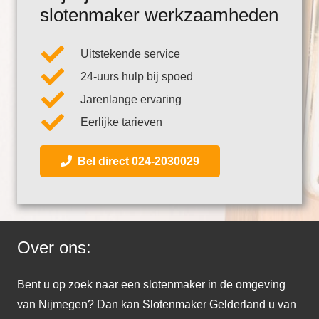
slotenmaker werkzaamheden
Uitstekende service
24-uurs hulp bij spoed
Jarenlange ervaring
Eerlijke tarieven
Bel direct 024-2030029
Over ons:
Bent u op zoek naar een slotenmaker in de omgeving
van Nijmegen? Dan kan Slotenmaker Gelderland u van