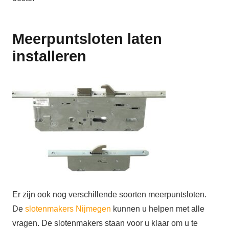
Meerpuntsloten laten
installeren
Er zijn ook nog verschillende soorten meerpuntsloten.
De
slotenmakers Nijmegen
kunnen u helpen met alle
vragen. De slotenmakers staan voor u klaar om u te