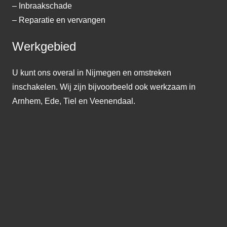
– Inbraakschade
– Reparatie en vervangen
Werkgebied
U kunt ons overal in Nijmegen en omstreken
inschakelen. Wij zijn bijvoorbeeld ook werkzaam in
Arnhem, Ede, Tiel en Veenendaal.