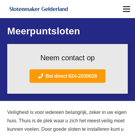
Meerpuntsloten
Neem contact op
Bel direct 024-2030029
Veiligheid is voor iedereen belangrijk, zeker in uw eigen
huis. Thuis is de plek waar u zich het meest veilig moet
kunnen voelen. Door goede sloten te installeren kunt u