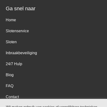
Ga snel naar
Home
Slotenservice
Sloten
Inbraakbeveiliging
24/7 Hulp
Blog
FAQ
Contact