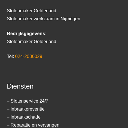
Slotenmaker Gelderland
Slotenmaker werkzaam in Nijmegen
Bedrijfsgegevens:
Slotenmaker Gelderland
Tel:
024-2030029
Diensten
– Slotenservice 24/7
– Inbraakpreventie
– Inbraakschade
– Reparatie en vervangen