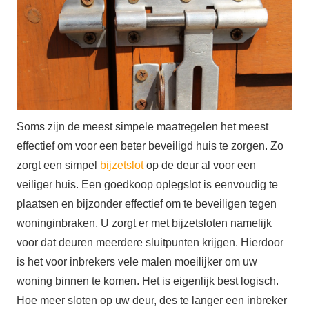
Soms zijn de meest simpele maatregelen het meest
effectief om voor een beter beveiligd huis te zorgen. Zo
zorgt een simpel
bijzetslot
op de deur al voor een
veiliger huis. Een goedkoop oplegslot is eenvoudig te
plaatsen en bijzonder effectief om te beveiligen tegen
woninginbraken. U zorgt er met bijzetsloten namelijk
voor dat deuren meerdere sluitpunten krijgen. Hierdoor
is het voor inbrekers vele malen moeilijker om uw
woning binnen te komen. Het is eigenlijk best logisch.
Hoe meer sloten op uw deur, des te langer een inbreker