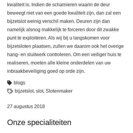
kwaliteit is. Indien de scharnieren waarin de deur
beweegt niet van een goede kwaliteit zijn, dan zal een
bijzetslot weinig verschil maken. Deuren zijn dan
namelijk alsnog makkelijk te forceren door dit zwakke
punt te exploiteren. Als wij bij u langskomen voor
bijzetsloten plaatsen, zullen we daarom ook het overige
hang- en sluitwerk controleren. Om een veiliger huis te
realiseren, moeten alle kleine onderdelen van uw
inbraakbeveiliging goed op orde zijn.
blogs
bijzetslot
,
slot
,
Slotenmaker
27 augustus 2018
Onze specialiteiten