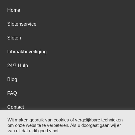
Home
Slotenservice
Sloten
Inbraakbeveiliging
24/7 Hulp
Blog
FAQ
Contact
Wij maken gebruik van cookies of vergelijkbare technieken
om onze website te verbeteren. Als u doorgaat gaan wij er
Slotenmaker Nijmegen
–
Disclaimer
–
Privacybeleid
van uit dat u dit goed vindt.