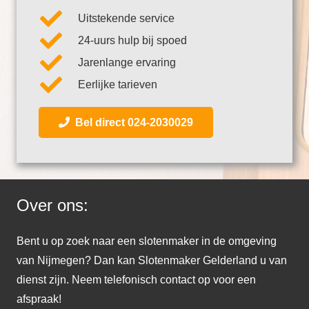
Uitstekende service
24-uurs hulp bij spoed
Jarenlange ervaring
Eerlijke tarieven
Bel direct 024-2030029
Over ons:
Bent u op zoek naar een slotenmaker in de omgeving
van Nijmegen? Dan kan Slotenmaker Gelderland u van
dienst zijn. Neem telefonisch contact op voor een
afspraak!