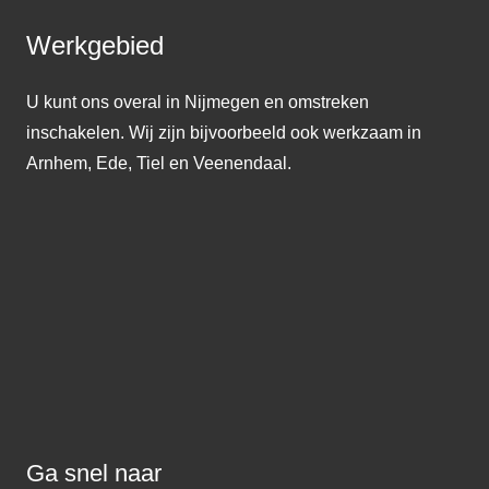
Werkgebied
U kunt ons overal in Nijmegen en omstreken
inschakelen. Wij zijn bijvoorbeeld ook werkzaam in
Arnhem, Ede, Tiel en Veenendaal.
Ga snel naar