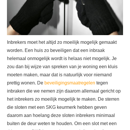
Inbrekers moet het altijd zo moeilijk mogelijk gemaakt
worden. Een huis zo beveiligen dat een inbraak
helemaal onmogelijk wordt is helaas niet mogelijk. Je
zou dan bij wijze van spreken van je woning een kluis
moeten maken, maar dat is natuurlijk voor niemand
prettig wonen. De
beveiligingsmaatregelen
tegen
inbraken die we nemen zijn daarom allemaal gericht op
het inbrekers zo moeilijk mogelijk te maken. De sterren
die sloten met een SKG keurmerk hebben geven
daarom aan hoelang deze sloten inbrekers minimaal
buiten de deur weten te houden. Om een slot met een