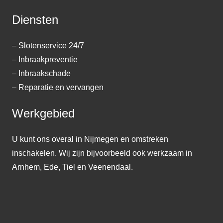
Diensten
– Slotenservice 24/7
– Inbraakpreventie
– Inbraakschade
– Reparatie en vervangen
Werkgebied
U kunt ons overal in Nijmegen en omstreken
inschakelen. Wij zijn bijvoorbeeld ook werkzaam in
Arnhem, Ede, Tiel en Veenendaal.