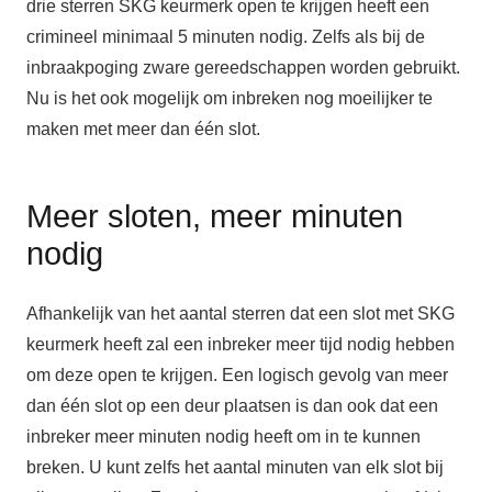
drie sterren SKG keurmerk open te krijgen heeft een
crimineel minimaal 5 minuten nodig. Zelfs als bij de
inbraakpoging zware gereedschappen worden gebruikt.
Nu is het ook mogelijk om inbreken nog moeilijker te
maken met meer dan één slot.
Meer sloten, meer minuten
nodig
Afhankelijk van het aantal sterren dat een slot met SKG
keurmerk heeft zal een inbreker meer tijd nodig hebben
om deze open te krijgen. Een logisch gevolg van meer
dan één slot op een deur plaatsen is dan ook dat een
inbreker meer minuten nodig heeft om in te kunnen
breken. U kunt zelfs het aantal minuten van elk slot bij