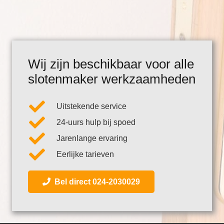
Wij zijn beschikbaar voor alle
slotenmaker werkzaamheden
Uitstekende service
24-uurs hulp bij spoed
Jarenlange ervaring
Eerlijke tarieven
Bel direct 024-2030029