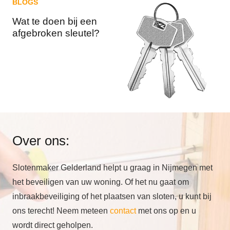
BLOGS
BL
Wat te doen bij een
Uw
afgebroken sleutel?
me
sl
Over ons:
Slotenmaker Gelderland helpt u graag in Nijmegen met
het beveiligen van uw woning. Of het nu gaat om
inbraakbeveiliging of het plaatsen van sloten, u kunt bij
ons terecht! Neem meteen
contact
met ons op en u
wordt direct geholpen.